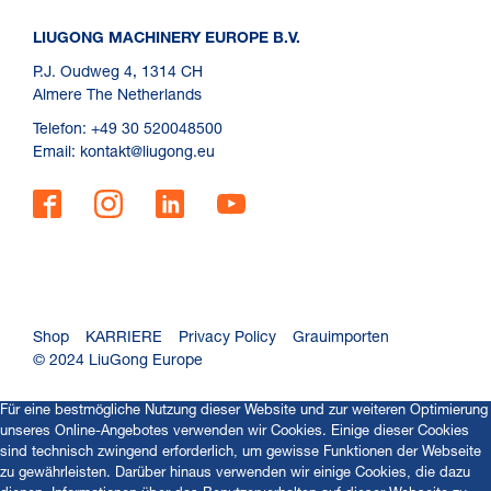
LIUGONG MACHINERY EUROPE B.V.
P.J. Oudweg 4, 1314 CH
Almere The Netherlands
Telefon: +49 30 520048500
Email: kontakt@liugong.eu
Shop
KARRIERE
Privacy Policy
Grauimporten
© 2024 LiuGong Europe
Für eine bestmögliche Nutzung dieser Website und zur weiteren Optimierung
unseres Online-Angebotes verwenden wir Cookies. Einige dieser Cookies
sind technisch zwingend erforderlich, um gewisse Funktionen der Webseite
zu gewährleisten. Darüber hinaus verwenden wir einige Cookies, die dazu